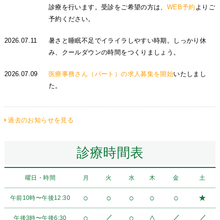
診療を行います。受診をご希望の方は、
WEB予約
よりご
予約ください。
2026.07.11
暑さと睡眠不足でイライラしやすい時期。しっかり休
み、クールダウンの時間をつくりましょう。
2026.07.09
医療事務さん（パート）の求人募集を開始
いたしまし
た。
過去のお知らせを見る
診療時間表
曜日・時間
月
火
水
木
金
土
○
○
○
○
○
★
午前10時〜午後12:30
○
／
○
△
／
／
午後3時〜午後6:30